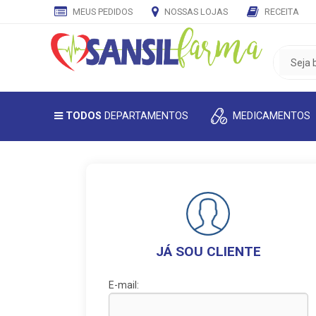
MEUS PEDIDOS
NOSSAS LOJAS
RECEITA
CADASTRE
SEU
E-
MAIL
MEDICAMENTOS
TODOS
DEPARTAMENTOS
E
RECEBA
TODAS
AS
PROMOÇÕES
EXCLUSIVAS.
JÁ SOU CLIENTE
E-mail: