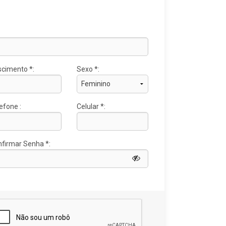
cimento *:
Sexo *:
efone :
Celular *:
firmar Senha *: