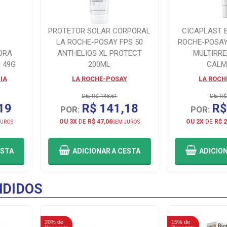
PROTETOR SOLAR CORPORAL
CICAPLAST 
LA ROCHE-POSAY FPS 50
ROCHE-POSAY
ORA
ANTHELIOS XL PROTECT
MULTIRR
 49G
200ML
CALM
IA
LA ROCHE-POSAY
LA ROCH
DE: R$ 148,61
DE: R$
19
R$ 141,18
R$
POR:
POR:
OU 3X
DE
R$ 47,06
OU 2X
DE
R$ 2
JUROS
SEM JUROS
ESTA
ADICIONAR
A CESTA
ADICIO
DIDOS
20% de
15% de