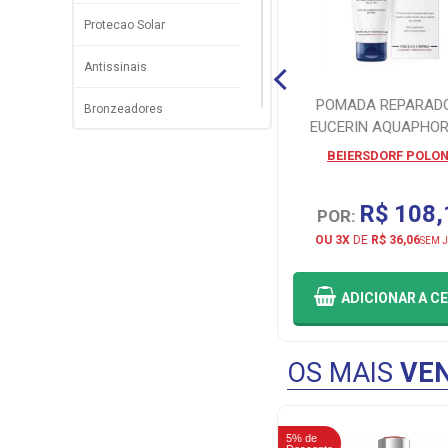
Protecao Solar
Antissinais
SERUM 10% ACIDO
MANDELICO ALFA-ARBUTIN
POMADA REPARAD
Bronzeadores
PRINCIPIA SKINCARE
EUCERIN AQUAPHOR
PRINCIPIA
BEIERSDORF POLON
DE: R$ 59,00
R$ 56,05
R$ 108,
POR:
POR:
OU 2X
DE
R$ 28,03
OU 3X
DE
R$ 36,06
SEM JUROS
SEM 
ADICIONAR
A CESTA
ADICIONAR
A C
OS MAIS
VEN
5% de