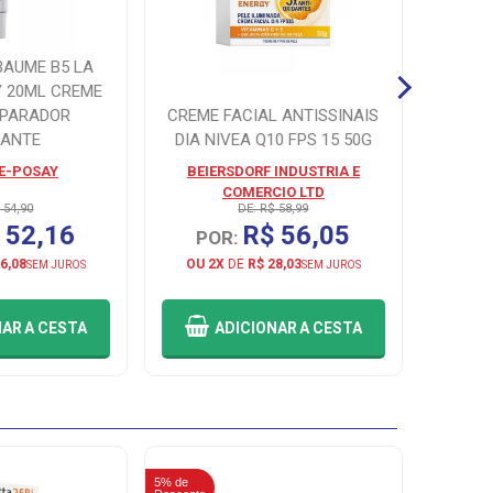
BAUME B5 LA
 20ML CREME
EPARADOR
CREME FACIAL ANTISSINAIS
GEL H
ANTE
DIA NIVEA Q10 FPS 15 50G
E-POSAY
BEIERSDORF INDUSTRIA E
COMERCIO LTD
 54,90
DE: R$ 58,99
 52,16
R$ 56,05
POR:
P
6,08
OU 2X
DE
R$ 28,03
OU 2
SEM JUROS
SEM JUROS
NAR
A CESTA
ADICIONAR
A CESTA
5% de
5% de