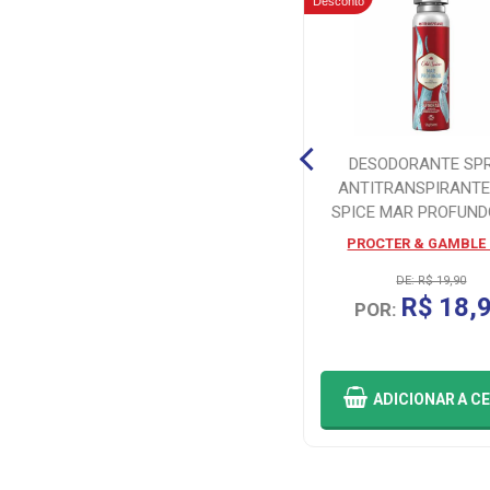
Desconto
DESODORANTE SP
GOMA DE MASCAR MENTOS
ANTITRANSPIRANTE
UP2U 56G
SPICE MAR PROFUND
PERFETTI VAN MELLE BRASIL
PROCTER & GAMBLE
LTDA
DE: R$ 19,90
R$ 15,50
R$ 18,
POR:
POR:
ADICIONAR
A CESTA
ADICIONAR
A C