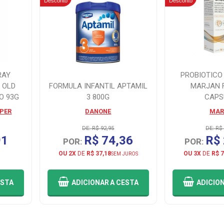
Desconto
Desconto
RAY
PROBIOTICO 
 OLD
FORMULA INFANTIL APTAMIL
MARJAN 
O 93G
3 800G
CAPS
 PER
DANONE
MAR
DE: R$ 92,95
DE: R$
91
R$ 74,36
R$
POR:
POR:
OU 2X
DE
R$ 37,18
OU 3X
DE
R$ 7
SEM JUROS
ESTA
ADICIONAR
A CESTA
ADICIO