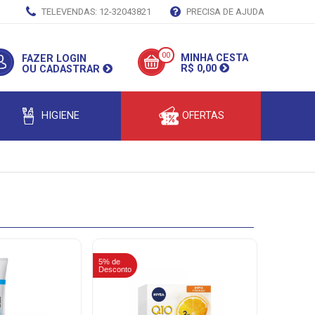
TELEVENDAS: 12-32043821
PRECISA DE AJUDA
00
MINHA CESTA
FAZER LOGIN
R$ 0,00
OU CADASTRAR
HIGIENE
OFERTAS
5% de
5% de
Desconto
Desconto