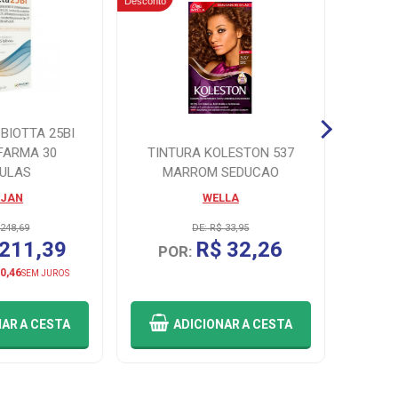
Desconto
Desconto
BIOTTA 25BI
FARMA 30
TINTURA KOLESTON 537
SH J
ULAS
MARROM SEDUCAO
JAN
WELLA
JO
 248,69
DE: R$ 33,95
 211,39
R$ 32,26
POR:
P
0,46
SEM JUROS
NAR
A CESTA
ADICIONAR
A CESTA