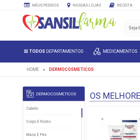
MEUS PEDIDOS
NOSSAS LOJAS
RECEITA
CADASTRE
SEU
E-
MAIL
MEDICAMENTOS
TODOS
DEPARTAMENTOS
E
RECEBA
TODAS
HOME
DERMOCOSMETICOS
AS
PROMOÇÕES
EXCLUSIVAS.
OS MELHOR
DERMOCOSMETICOS
Cabelo
5% de
Desconto
Corpo E Rosto
Maos E Pes