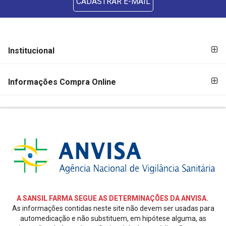
CADASTRAR E-MAIL
FORMAS DE
FORMAS
Institucional
PAGAMENTO
DE
PAGAMENTO
Informações Compra Online
SEGURANÇA
E
CREDIBILIDADE
REDES
SOCIAIS
A SANSIL FARMA SEGUE AS DETERMINAÇÕES DA ANVISA.
As informações contidas neste site não devem ser usadas para
automedicação e não substituem, em hipótese alguma, as