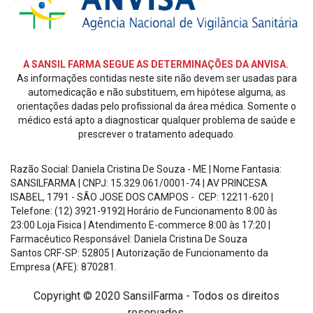
REDES
SOCIAIS
A SANSIL FARMA SEGUE AS DETERMINAÇÕES DA ANVISA.
As informações contidas neste site não devem ser usadas para
automedicação e não substituem, em hipótese alguma, as
orientações dadas pelo profissional da área médica. Somente o
médico está apto a diagnosticar qualquer problema de saúde e
prescrever o tratamento adequado.
Razão Social: Daniela Cristina De Souza - ME | Nome Fantasia:
SANSILFARMA | CNPJ:
15.329.061/0001-74
|
AV PRINCESA
ISABEL, 1791 - SÃO JOSE DOS CAMPOS - CEP: 12211-620
|
Telefone: (12) 3921-9192| Horário de Funcionamento
8:00 às
23:00 Loja Fisica | Atendimento E-commerce 8:00 às 17:20
|
Farmacêutico Responsável: Daniela Cristina De Souza
Santos
CRF-SP: 52805 |
Autorização de Funcionamento da
Empresa (AFE): 870281.
Copyright © 2020 SansilFarma - Todos os direitos
reservados.