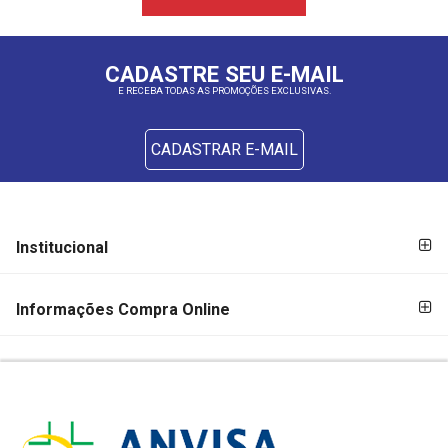
CADASTRE SEU E-MAIL
E RECEBA TODAS AS PROMOÇÕES EXCLUSIVAS.
CADASTRAR E-MAIL
FORMAS DE
FORMAS
Institucional
PAGAMENTO
DE
PAGAMENTO
Informações Compra Online
SEGURANÇA
E
CREDIBILIDADE