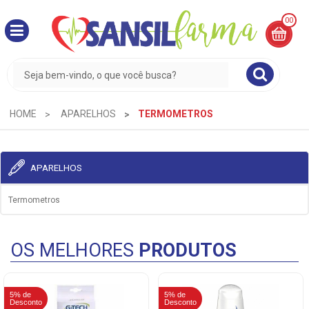
00
MINHA
CESTA
R$
0,00
HOME
APARELHOS
TERMOMETROS
APARELHOS
Termometros
OS MELHORES
PRODUTOS
5% de
5% de
Desconto
Desconto