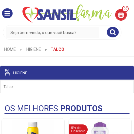
00
MINHA
CESTA
R$
0,00
HOME
HIGIENE
TALCO
HIGIENE
Talco
OS MELHORES
PRODUTOS
5% de
Desconto