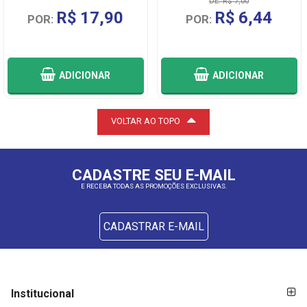
DE: R$ 7,00
R$ 17,90
R$ 6,44
POR:
POR:
ADICIONAR
ADICIONAR
VOLTAR AO TOPO
CADASTRE SEU E-MAIL
E RECEBA TODAS AS PROMOÇÕES EXCLUSIVAS.
CADASTRAR E-MAIL
FORMAS DE
FORMAS
Institucional
PAGAMENTO
DE