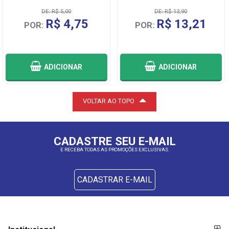
DE: R$ 5,00
DE: R$ 13,90
R$ 4,75
R$ 13,21
POR:
POR:
ADICIONAR
ADICIONAR
VOLTAR AO TOPO
CADASTRE SEU E-MAIL
E RECEBA TODAS AS PROMOÇÕES EXCLUSIVAS.
CADASTRAR E-MAIL
FORMAS DE
FORMAS