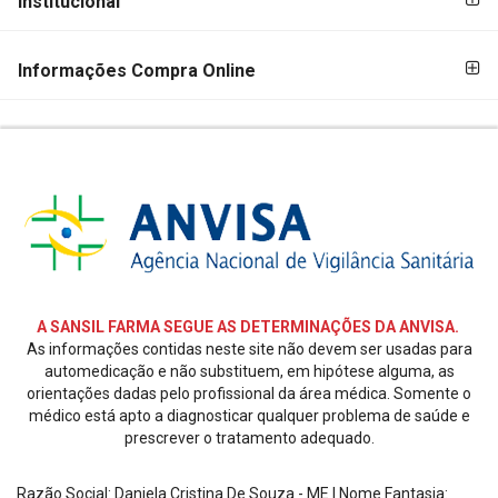
Institucional
PAGAMENTO
DE
PAGAMENTO
Informações Compra Online
SEGURANÇA
E
CREDIBILIDADE
REDES
SOCIAIS
A SANSIL FARMA SEGUE AS DETERMINAÇÕES DA ANVISA.
As informações contidas neste site não devem ser usadas para
automedicação e não substituem, em hipótese alguma, as
orientações dadas pelo profissional da área médica. Somente o
médico está apto a diagnosticar qualquer problema de saúde e
prescrever o tratamento adequado.
Razão Social: Daniela Cristina De Souza - ME | Nome Fantasia: