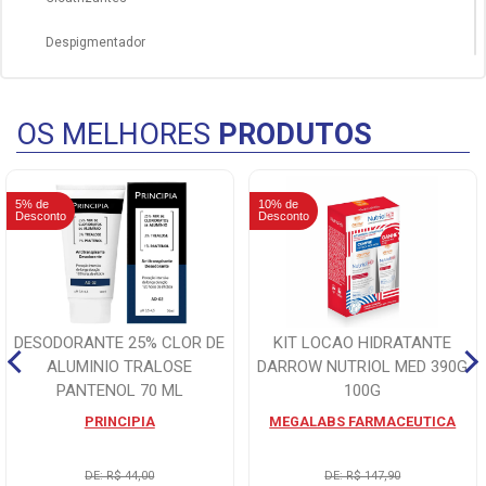
Despigmentador
Herpes
OS MELHORES
PRODUTOS
5% de
10% de
Desconto
Desconto
DESODORANTE 25% CLOR DE
KIT LOCAO HIDRATANTE
ALUMINIO TRALOSE
DARROW NUTRIOL MED 390G
PANTENOL 70 ML
100G
PRINCIPIA
MEGALABS FARMACEUTICA
DE: R$ 44,00
DE: R$ 147,90