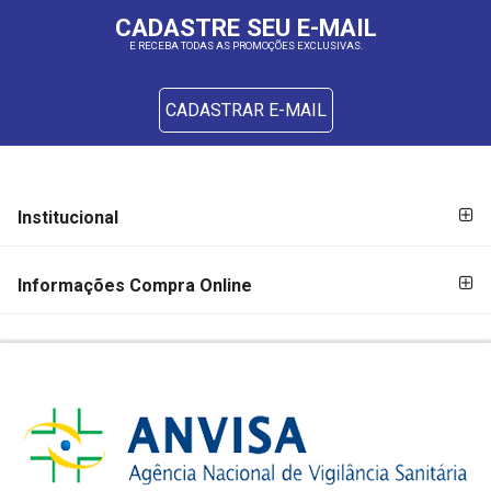
CADASTRE SEU E-MAIL
E RECEBA TODAS AS PROMOÇÕES EXCLUSIVAS.
CADASTRAR E-MAIL
FORMAS DE
FORMAS
Institucional
PAGAMENTO
DE
PAGAMENTO
Informações Compra Online
SEGURANÇA
E
CREDIBILIDADE