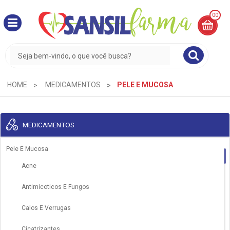
00
MINHA
CESTA
R$
0,00
HOME
MEDICAMENTOS
PELE E MUCOSA
MEDICAMENTOS
Pele E Mucosa
Acne
Antimicoticos E Fungos
Calos E Verrugas
Cicatrizantes