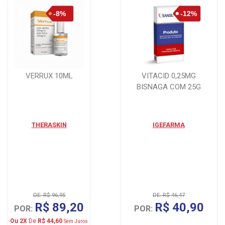
VERRUX 10ML
VITACID 0,25MG
BISNAGA COM 25G
THERASKIN
IGEFARMA
DE: R$ 96,95
DE: R$ 46,47
R$ 89,20
R$ 40,90
POR:
POR:
Ou 2X
De
R$ 44,60
Sem Juros