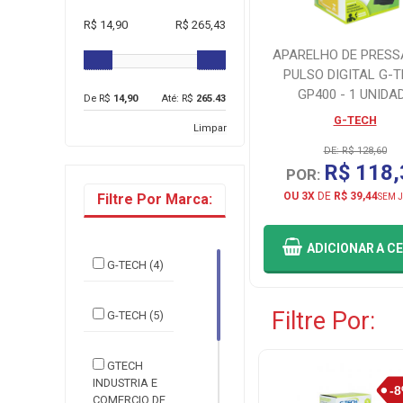
R$ 14,90
R$ 265,43
APARELHO DE PRESS
PULSO DIGITAL G-
GP400 - 1 UNIDA
De R$
14,90
Até: R$
265.43
G-TECH
Limpar
DE: R$ 128,60
R$ 118,
POR:
OU 3X
DE
R$ 39,44
Filtre Por Marca:
SEM 
ADICIONAR
A C
G-TECH (4)
Filtre Por:
G-TECH (5)
GTECH
INDUSTRIA E
COMERCIO DE