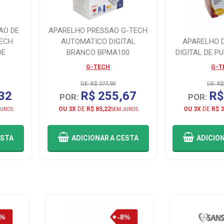
AO DE
APARELHO PRESSAO G-TECH
TECH
AUTOMATICO DIGITAL
APARELHO 
DE
BRANCO BPMA100
DIGITAL DE P
G-TECH
G-T
DE: R$ 277,90
DE: R$
32
R$ 255,67
R$
POR:
POR:
OU 3X
DE
R$ 85,22
OU 3X
DE
R$ 3
JUROS
SEM JUROS
ESTA
ADICIONAR
A CESTA
ADICIO