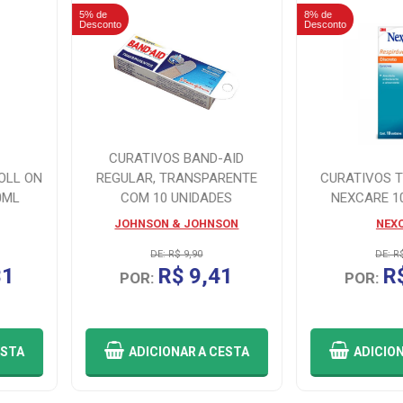
5% de
8% de
Desconto
Desconto
CURATIVOS BAND-AID
OLL ON
REGULAR, TRANSPARENTE
CURATIVOS T
0ML
COM 10 UNIDADES
NEXCARE 1
JOHNSON & JOHNSON
NEX
DE: R$ 9,90
DE: R
31
R$ 9,41
R
POR:
POR:
ESTA
ADICIONAR
A CESTA
ADICIO