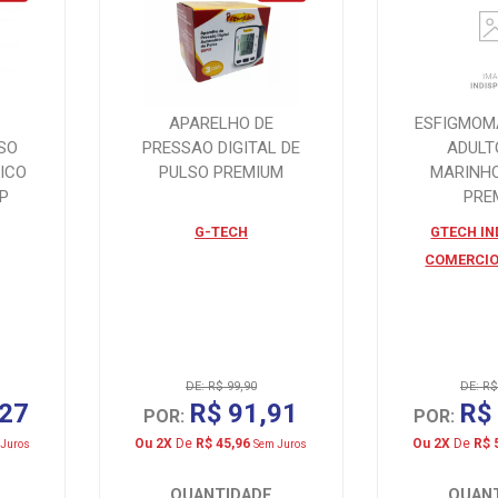
APARELHO DE
ESFIGMO
SO
PRESSAO DIGITAL DE
ADULT
ICO
PULSO PREMIUM
MARINH
P
PRE
G-TECH
GTECH IN
COMERCIO
DE: R$ 99,90
DE: R$
,27
R$ 91,91
R$
POR:
POR:
Ou 2X
De
R$ 45,96
Ou 2X
De
R$ 
Juros
Sem Juros
QUANTIDADE
QUAN