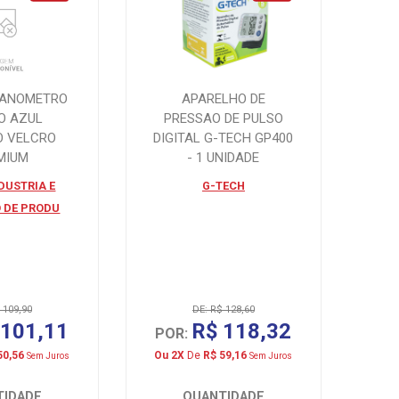
MANOMETRO
APARELHO DE
O AZUL
PRESSAO DE PULSO
O VELCRO
DIGITAL G-TECH GP400
MIUM
- 1 UNIDADE
DUSTRIA E
G-TECH
 DE PRODU
 109,90
DE: R$ 128,60
 101,11
R$ 118,32
POR:
50,56
Ou 2X
De
R$ 59,16
Sem Juros
Sem Juros
TIDADE
QUANTIDADE