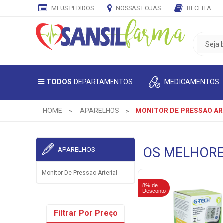
MEUS PEDIDOS
NOSSAS LOJAS
RECEITA
CADASTRE
SEU
E-
MAIL
MEDICAMENTOS
TODOS
DEPARTAMENTOS
E
RECEBA
TODAS
HOME
APARELHOS
MONITOR DE PRESSAO AR
AS
PROMOÇÕES
EXCLUSIVAS.
OS MELHOR
APARELHOS
Monitor De Pressao Arterial
8% de
Desconto
Filtrar Por Preço