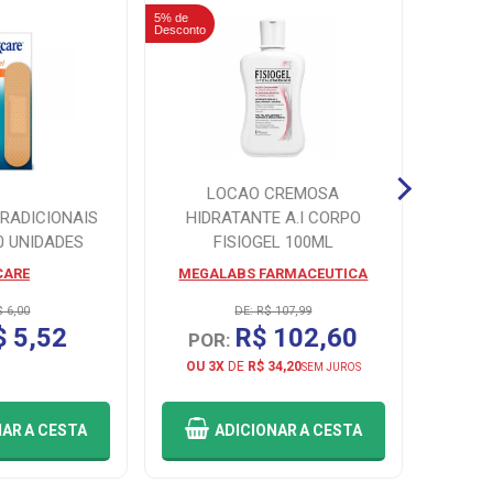
5% de
5% de
Desconto
Desconto
LOCAO CREMOSA
ABS
RADICIONAIS
HIDRATANTE A.I CORPO
TRIP
0 UNIDADES
FISIOGEL 100ML
COM
CARE
MEGALABS FARMACEUTICA
KIM
$ 6,00
DE: R$ 107,99
$ 5,52
R$ 102,60
POR:
P
OU 3X
DE
R$ 34,20
SEM JUROS
NAR
A CESTA
ADICIONAR
A CESTA