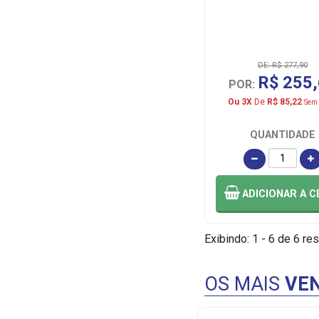
DE: R$ 277,90
R$ 255
POR:
Ou 3X
De
R$ 85,22
Sem 
QUANTIDADE
ADICIONAR
A C
Exibindo: 1 - 6 de 6 res
OS MAIS
VEN