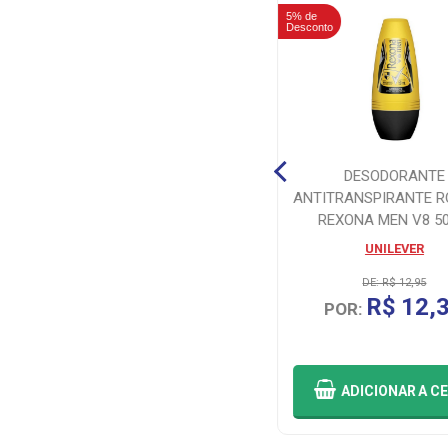
5% de
5% de
Desconto
Desconto
FRALDA BABYSEC GALINHA
DESODORANTE
PINTADINHA ULTRASEC XXG
ANTITRANSPIRANTE R
52 UNIDADES
REXONA MEN V8 5
SOFTYS BRASIL LTDA
UNILEVER
DE: R$ 81,95
DE: R$ 12,95
R$ 77,86
R$ 12,
POR:
POR:
OU 3X
DE
R$ 25,95
SEM JUROS
ADICIONAR
A CESTA
ADICIONAR
A C