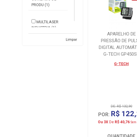
PRODU (1)
MULTILASER
INDUSTRIA (1)
APARELHO DE
Limpar
PRESSÃO DE PUL
OMRON (1)
DIGITAL AUTOMÁT
G-TECH GP450S
PERFUMARIA
G-TECH
(1)
REVISAR (2)
SANTOSFLORA
DE: R$ 132,90
COM DE ERVAS
R$ 122
LTDA (1)
POR:
Ou 3X
De
R$ 40,76
Sem 
TECHLINE (1)
QUANTIDADE