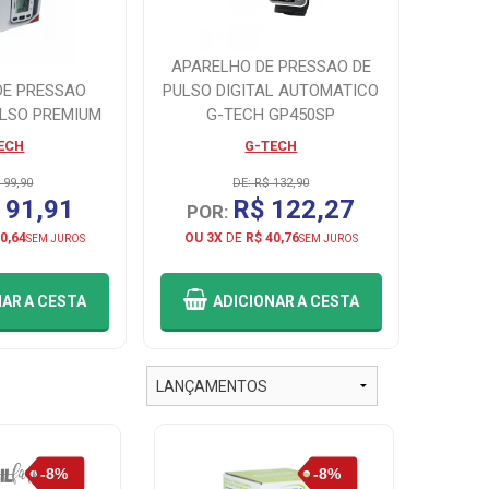
APARELHO DE PRESSAO DE
DE PRESSAO
PULSO DIGITAL AUTOMATICO
ULSO PREMIUM
G-TECH GP450SP
ECH
G-TECH
 99,90
DE: R$ 132,90
 91,91
R$ 122,27
POR:
0,64
OU 3X
DE
R$ 40,76
SEM JUROS
SEM JUROS
NAR
A CESTA
ADICIONAR
A CESTA