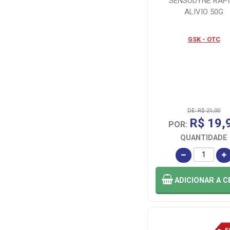
SENSODYNE RAP
COLGATE/PALMOLIVE
ALIVIO 50G
(116)
GSK - OTC
CONDOR (5)
CONDOR (7)
CONDOR
BRASIL (1)
DE: R$ 21,00
R$ 19,
POR:
CURADEN AG
QUANTIDADE
(2)
DANONE (1)
ADICIONAR
A C
DAUDT (6)