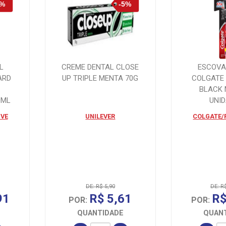
L
CREME DENTAL CLOSE
ESCOVA
ARD
UP TRIPLE MENTA 70G
COLGATE
1
BLACK 
0ML
UNI
VE
UNILEVER
COLGATE/
DE: R$ 5,90
DE: R
91
R$ 5,61
R$
POR:
POR:
QUANTIDADE
QUAN