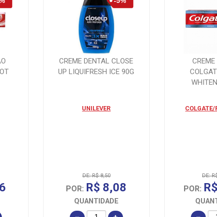
ÃO
CREME DENTAL CLOSE
CREME
HOT
UP LIQUIFRESH ICE 90G
COLGAT
WHITEN
UNILEVER
COLGATE/
DE: R$ 8,50
DE: R
6
R$ 8,08
R$
POR:
POR:
QUANTIDADE
QUAN