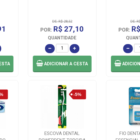
DE: R$ 28,52
DE: R
91
R$ 27,10
R$
POR:
POR:
QUANTIDADE
QUAN
ESTA
ADICIONAR
A CESTA
ADICIO
L
ESCOVA DENTAL
FIO DENT