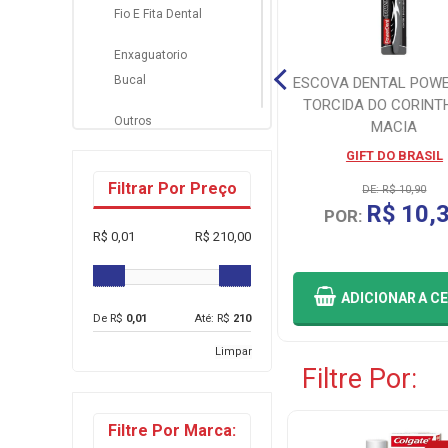
Fio E Fita Dental
Enxaguatorio
Bucal
ESCOVA DENTAL POW
ESCOVA DE DENTE COLGATE
TORCIDA DO CORINT
Outros
ZIGZAG CARVAO 4 UNIDADES
MACIA
COLGATE/PALMOLIVE
GIFT DO BRASIL
Filtrar Por Preço
DE: R$ 28,90
DE: R$ 10,90
R$ 27,46
R$ 10,
POR:
POR:
R$ 0,01
R$ 210,00
ADICIONAR
A CESTA
ADICIONAR
A C
De R$
0,01
Até: R$
210
Limpar
Filtre Por:
Filtre Por Marca: