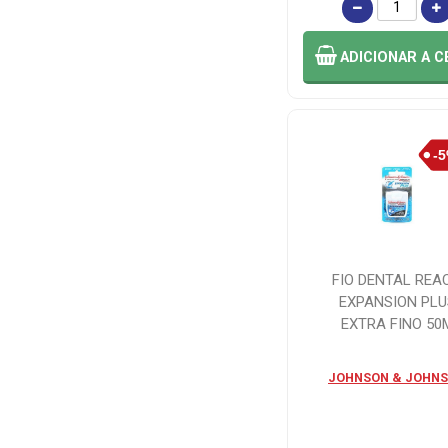
BITUFO (1)
ADICIONAR
A C
BITUFO (15)
BONIQUET
BRASIL (1)
BRAINFARMA
INDUSTRIA
QUIMICA E
FARMACEUTICA
S.A (6)
FIO DENTAL REA
EXPANSION PLU
BRASAR (31)
EXTRA FINO 50
CIMED (1)
JOHNSON & JOHN
CIMED (1)