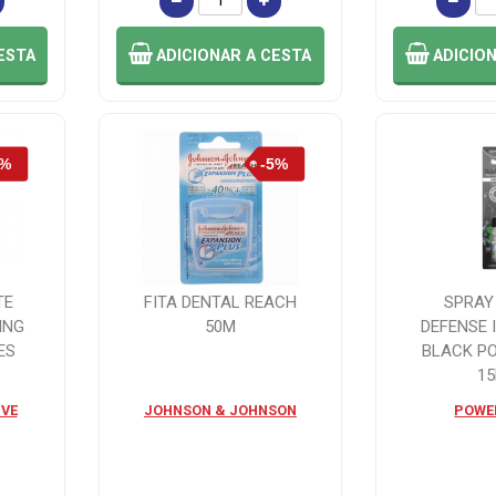
ESTA
ADICIONAR
A CESTA
ADICIO
TE
FITA DENTAL REACH
SPRAY
ING
50M
DEFENSE 
ES
BLACK P
1
VE
JOHNSON & JOHNSON
POWE