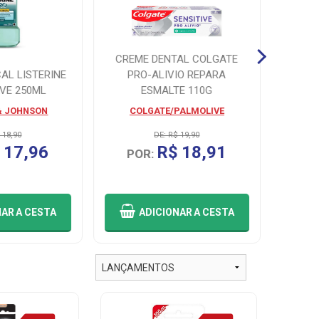
CREME DENTAL COLGATE
KIT
AL LISTERINE
PRO-ALIVIO REPARA
SENSO
VE 250ML
ESMALTE 110G
AS G
& JOHNSON
COLGATE/PALMOLIVE
 18,90
DE: R$ 19,90
 17,96
R$ 18,91
POR:
P
NAR
A CESTA
ADICIONAR
A CESTA