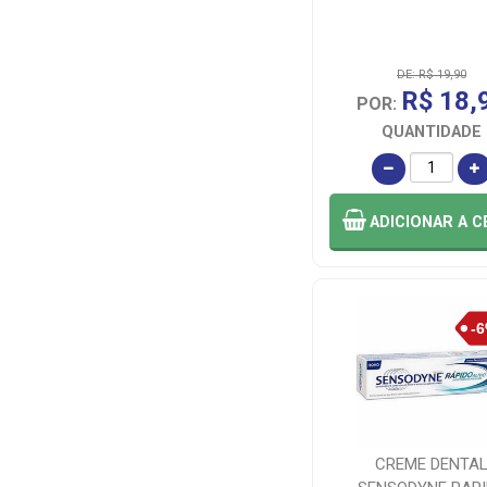
CLIMACO COM
IMP EXP (2)
DE: R$ 19,90
R$ 18,
POR:
COLGATE (1)
QUANTIDADE
COLGATE
PALMOLIVE IN (4)
ADICIONAR
A C
COLGATE
PALMOLIVE
INDUSTRIAL (1)
COLGATE/PALMOLIVE
(11)
CREME DENTA