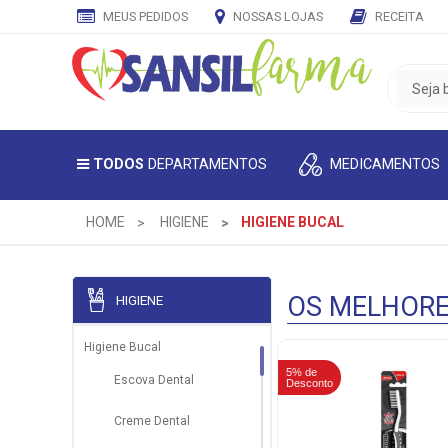
MEUS PEDIDOS
NOSSAS LOJAS
RECEITA
CADASTRE
SEU
E-
MAIL
MEDICAMENTOS
TODOS
DEPARTAMENTOS
E
RECEBA
TODAS
HOME
HIGIENE
HIGIENE BUCAL
AS
PROMOÇÕES
EXCLUSIVAS.
OS MELHOR
HIGIENE
Higiene Bucal
5% de
5% de
Escova Dental
Desconto
Desconto
Creme Dental