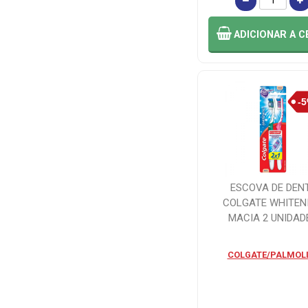
GEN (1)
ADICIONAR
A C
EXPRESSABR
DISTRIBUI (1)
FACILIT
ODONTOLOGICO
(8)
FAMEX COM
IMP LTDA (2)
ESCOVA DE DEN
COLGATE WHITEN
FRESCOR COM
MACIA 2 UNIDAD
E IMP LT (1)
COLGATE/PALMOLI
GIFT DO BRASIL
(4)