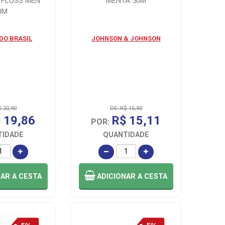
 FLOSS MEN
MENTA 50M
0M
 DO BRASIL
JOHNSON & JOHNSON
$ 20,90
DE: R$ 15,90
 19,86
R$ 15,11
POR:
TIDADE
QUANTIDADE
NAR
A CESTA
ADICIONAR
A CESTA