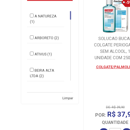
A NATUREZA
(1)
ARBORETO (2)
SOLUCAO BUCA
COLGATE PERIOG
SEM ALCOOL, 
ATIVUS (1)
UNIDADE COM 25
COLGATE/PALMOLI
BEIRA ALTA
LTDA (2)
BELLIZ IND
COM IMP E (3)
Limpar
DE: R$ 39,90
R$ 37,
BIOTROPIC (2)
POR:
QUANTIDADE