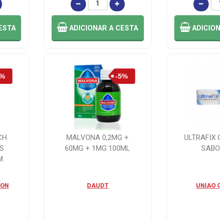
ESTA
ADICIONAR
A CESTA
ADICIO
CH
MALVONA 0,2MG +
ULTRAFIX
S
60MG + 1MG 100ML
SABO
M
SON
DAUDT
UNIAO 