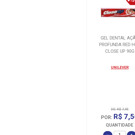
DENTAL PREV
LTDA (14)
DENTALCLEAN
(1)
GEL DENTAL AÇ
PROFUNDA RED 
DENTALCLEAN
CLOSE UP 90G
(7)
UNILEVER
ESTRELA (1)
EUROFARMA
(1)
EUROFARMA
DE: R$ 7,95
(16)
R$ 7,5
POR:
QUANTIDADE
EUROFARMA