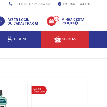
TELEVENDAS: 12-32043821
PRECISA DE AJUDA
00
MINHA CESTA
FAZER LOGIN
R$ 0,00
OU CADASTRAR
HIGIENE
OFERTAS
5% de
5% de
Desconto
Desconto