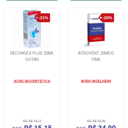
DECONGEX PLUS 20ML
ATROVENT 20MCG
GOTAS
10ML
ACHE-BIOSINTETICA
BOEH INGELHEIM
DE: R$ 19,17
DE: R$ 43,36
R$ 15,15
R$ 34,90