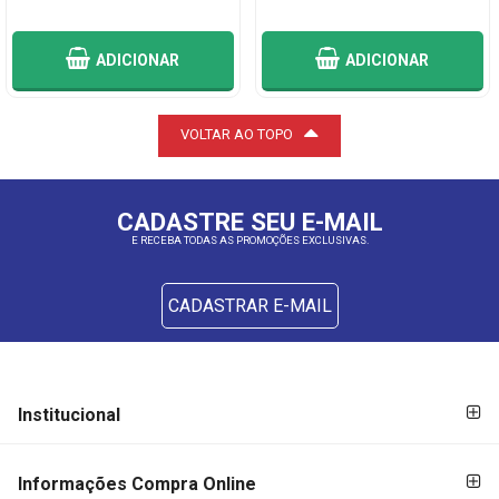
ADICIONAR
ADICIONAR
VOLTAR AO TOPO
CADASTRE SEU E-MAIL
E RECEBA TODAS AS PROMOÇÕES EXCLUSIVAS.
CADASTRAR E-MAIL
FORMAS DE
FORMAS
Institucional
PAGAMENTO
DE
PAGAMENTO
Informações Compra Online