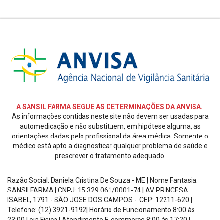
SEGURANÇA
E
CREDIBILIDADE
REDES
SOCIAIS
A SANSIL FARMA SEGUE AS DETERMINAÇÕES DA ANVISA.
As informações contidas neste site não devem ser usadas para
automedicação e não substituem, em hipótese alguma, as
orientações dadas pelo profissional da área médica. Somente o
médico está apto a diagnosticar qualquer problema de saúde e
prescrever o tratamento adequado.
Razão Social: Daniela Cristina De Souza - ME | Nome Fantasia:
SANSILFARMA | CNPJ:
15.329.061/0001-74
|
AV PRINCESA
ISABEL, 1791 - SÃO JOSE DOS CAMPOS - CEP: 12211-620
|
Telefone: (12) 3921-9192| Horário de Funcionamento
8:00 às
23:00 Loja Fisica | Atendimento E-commerce 8:00 às 17:20
|