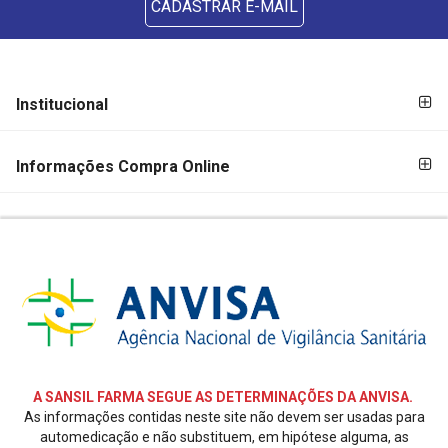
CADASTRAR E-MAIL
FORMAS DE
FORMAS
Institucional
PAGAMENTO
DE
PAGAMENTO
Informações Compra Online
SEGURANÇA
E
CREDIBILIDADE
REDES
SOCIAIS
A SANSIL FARMA SEGUE AS DETERMINAÇÕES DA ANVISA.
As informações contidas neste site não devem ser usadas para
automedicação e não substituem, em hipótese alguma, as