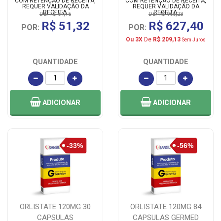
COM RETENÇÃO DE RECEITA,
COM RETENÇÃO DE RECEITA,
REQUER VALIDAÇÃO DA
REQUER VALIDAÇÃO DA
RECEITA.
RECEITA.
DE: R$ 64,15
DE: R$ 965,23
R$ 51,32
R$ 627,40
POR:
POR:
Ou 3X
De
R$ 209,13
Sem Juros
QUANTIDADE
QUANTIDADE
ADICIONAR
ADICIONAR
ORLISTATE 120MG 30
ORLISTATE 120MG 84
CAPSULAS
CAPSULAS GERMED