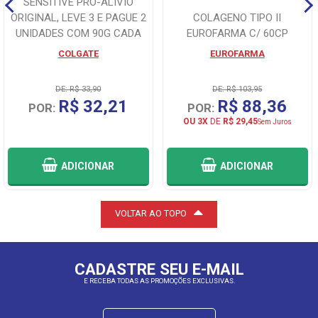
SENSITIVE PRO-ALIVIO
ORIGINAL, LEVE 3 E PAGUE 2
COLAGENO TIPO II
UNIDADES COM 90G CADA
EUROFARMA C/ 60CP
COLGATE
EUROFARMA
DE: R$ 33,90
DE: R$ 103,95
R$ 32,21
R$ 88,36
POR:
POR:
OU 3X
DE
R$ 29,45
Sem Juros
ADICIONAR
ADICIONAR
VOLTAR AO TOPO
CADASTRE SEU E-MAIL
E RECEBA TODAS AS PROMOÇÕES EXCLUSIVAS.