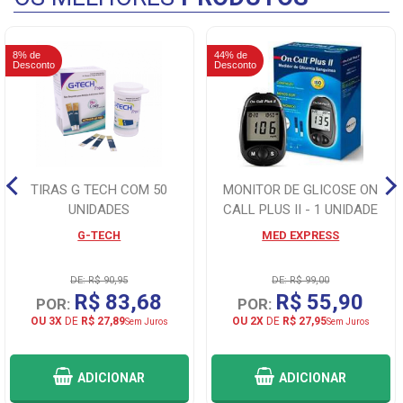
8% de
44% de
Desconto
Desconto
TIRAS G TECH COM 50
MONITOR DE GLICOSE ON
UNIDADES
CALL PLUS II - 1 UNIDADE
G-TECH
MED EXPRESS
DE: R$ 90,95
DE: R$ 99,00
R$ 83,68
R$ 55,90
POR:
POR:
OU 3X
DE
R$ 27,89
OU 2X
DE
R$ 27,95
Sem Juros
Sem Juros
ADICIONAR
ADICIONAR