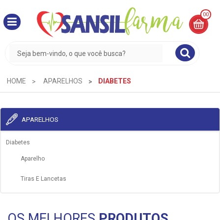
00
MINHA
CESTA
R$
0,00
HOME
APARELHOS
DIABETES
APARELHOS
Diabetes
Aparelho
Tiras E Lancetas
OS MELHORES
PRODUTOS