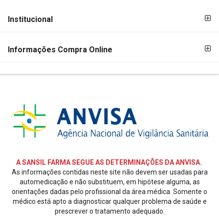
FORMAS DE
FORMAS
Institucional
PAGAMENTO
DE
PAGAMENTO
Informações Compra Online
SEGURANÇA
E
CREDIBILIDADE
REDES
SOCIAIS
A SANSIL FARMA SEGUE AS DETERMINAÇÕES DA ANVISA.
As informações contidas neste site não devem ser usadas para
automedicação e não substituem, em hipótese alguma, as
orientações dadas pelo profissional da área médica. Somente o
médico está apto a diagnosticar qualquer problema de saúde e
prescrever o tratamento adequado.