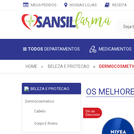
MEUS PEDIDOS
NOSSAS LOJAS
RECEITA
CADASTRE
SEU
E-
MAIL
MEDICAMENTOS
TODOS
DEPARTAMENTOS
E
RECEBA
TODAS
HOME
BELEZA E PROTECAO
DERMOCOSMETI
AS
PROMOÇÕES
EXCLUSIVAS.
BELEZA E PROTECAO
OS MELHOR
Dermocosmetico
Cabelo
5% de
5% de
Desconto
Desconto
Corpo E Rosto