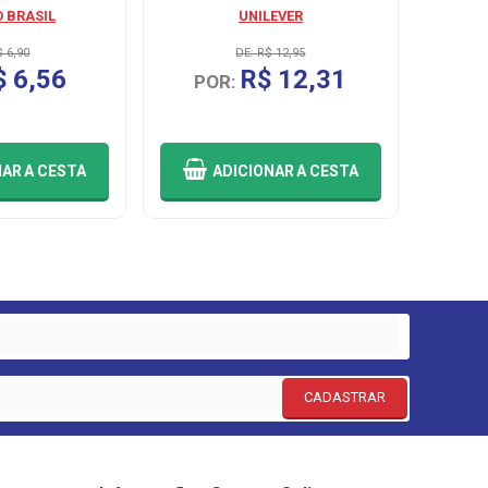
 BRASIL
UNILEVER
$ 6,90
DE: R$ 12,95
$ 6,56
R$ 12,31
POR:
P
NAR
A CESTA
ADICIONAR
A CESTA
CADASTRAR