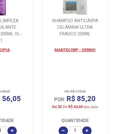
 LIMPEZA
SHAMPOO ANTICASPA
UILANTE
CELAMINA ULTRA
 200ML OL-
FRASCO 200ML
01
CIPIA
MANTECORP - DERMO
$ 59,00
DE: R$ 113,60
 56,05
R$ 85,20
POR:
Ou 2X
De
R$ 42,60
Sem Juros
TIDADE
QUANTIDADE