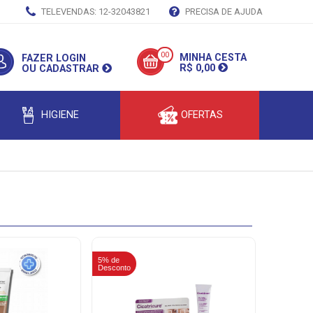
TELEVENDAS: 12-32043821
PRECISA DE AJUDA
00
MINHA CESTA
FAZER LOGIN
R$ 0,00
OU CADASTRAR
HIGIENE
OFERTAS
5% de
5% de
Desconto
Desconto