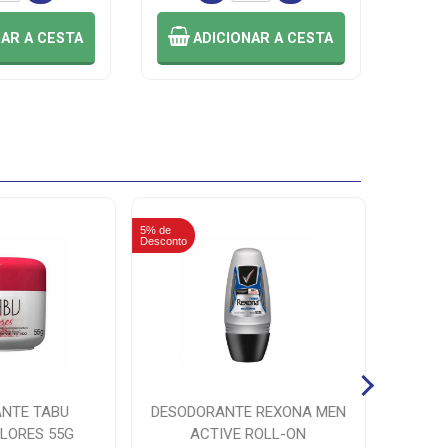
NAR
A CESTA
ADICIONAR
A CESTA
5% de
5% de
Desconto
Desconto
NTE TABU
DESODORANTE REXONA MEN
TIN
LORES 55G
ACTIVE ROLL-ON
LO