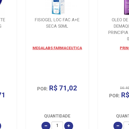
NTE
FISIOGEL LOC FAC A+E
OLEO DE
G
SECA 50ML
DEMAQ
PRINCIPIA
MEGALABS FARMACEUTICA
PRIN
R$ 71,02
POR:
DE: R
71
R$
POR:
QUANTIDADE
QUAN