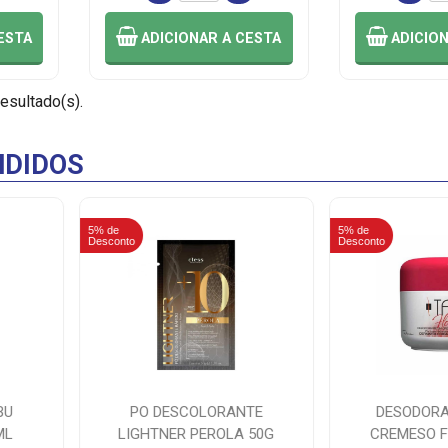
ESTA
ADICIONAR
A CESTA
ADICIO
resultado(s).
DIDOS
5% de
5% de
Desconto
Desconto
BU
PO DESCOLORANTE
DESODORA
ML
LIGHTNER PEROLA 50G
CREMESO F