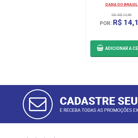
COCA COLA
DANA DO BRASIL
DE: R$ 14,90
R$ 6,50
R$ 14,
POR:
POR:
ADICIONAR
A CESTA
ADICIONAR
A C
CADASTRAR
E-MAIL