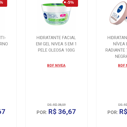
TI-
HIDRATANTE FACIAL
HIDRATAN
URNO
EM GEL NIVEA 5 EM 1
NÍVEA
PELE OLEOSA 100G
RADIANTE 
NEGR
BDF NIVEA
BDF 
DE: R$ 38,59
DE: R
67
R$ 36,67
R$
POR:
POR: