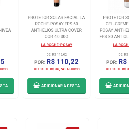
PROTETOR SOLAR FACIAL LA
PROTETOR S
ROCHE-POSAY FPS 60
GEL-CREME
NIVEA
ANTHELIOS ULTRA COVER
POSAY ANTHEL
COR 4.0 30G
FPS 80 ANTIO
4.0
LA ROCHE-POSAY
LA ROCH
DE: R$ 116,02
DE: R$
35
R$ 110,22
R$
POR:
POR:
OU 3X
DE
R$ 36,74
OU 3X
DE
R$ 3
JUROS
SEM JUROS
ESTA
ADICIONAR
A CESTA
ADICIO