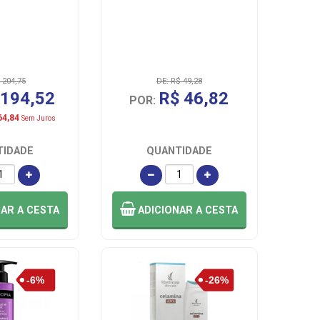
 204,75
DE: R$ 49,28
 194,52
R$ 46,82
POR:
64,84
Sem Juros
TIDADE
QUANTIDADE
NAR
A CESTA
ADICIONAR
A CESTA