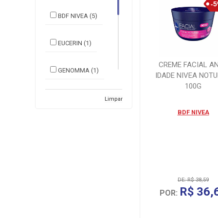
BDF NIVEA (5)
EUCERIN (1)
CREME FACIAL AN
GENOMMA (1)
IDADE NIVEA NOT
100G
MANTECORP -
Limpar
DERMO (1)
BDF NIVEA
MEGALABS
FARMACEUTICA
(1)
PRINCIPIA (1)
DE: R$ 38,59
R$ 36,
POR: