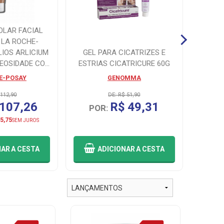
OLAR FACIAL
 LA ROCHE-
IOS ARLICIUM
GEL PARA CICATRIZES E
CREME
LEOSIDADE COR
ESTRIAS CICATRICURE 60G
P
 40G
E-POSAY
GENOMMA
 112,90
DE: R$ 51,90
 107,26
R$ 49,31
POR:
PO
5,75
OU 3
SEM JUROS
NAR
A CESTA
ADICIONAR
A CESTA