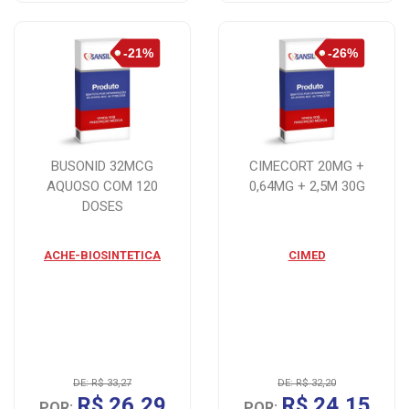
BUSONID 32MCG
CIMECORT 20MG +
AQUOSO COM 120
0,64MG + 2,5M 30G
DOSES
ACHE-BIOSINTETICA
CIMED
DE: R$ 33,27
DE: R$ 32,20
R$ 26,29
R$ 24,15
POR:
POR: