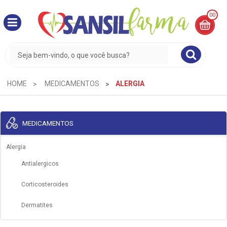
00
MINHA
CESTA
R$
0,00
HOME
MEDICAMENTOS
ALERGIA
MEDICAMENTOS
Alergia
Antialergicos
Corticosteroides
Dermatites