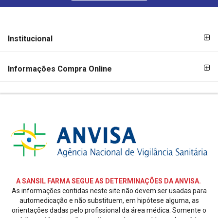
FORMAS DE
FORMAS
Institucional
PAGAMENTO
DE
PAGAMENTO
Informações Compra Online
SEGURANÇA
E
CREDIBILIDADE
REDES
SOCIAIS
A SANSIL FARMA SEGUE AS DETERMINAÇÕES DA ANVISA.
As informações contidas neste site não devem ser usadas para
automedicação e não substituem, em hipótese alguma, as
orientações dadas pelo profissional da área médica. Somente o