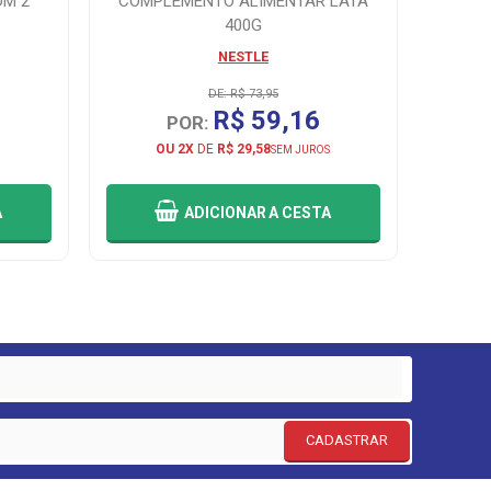
OM 2
COMPLEMENTO ALIMENTAR LATA
400G
ESF
NESTLE
LABOTR
DE: R$ 73,95
R$ 59,16
POR:
OU 2X
DE
R$ 29,58
SEM JUROS
A
ADICIONAR
A CESTA
CADASTRAR