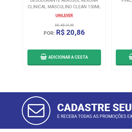
FORTE
DESODORANTE AEROSOL REXONA
PIN
CLINICAL MASCULINO CLEAN 150ML
UNILEVER
DE: R$ 21,95
R$ 20,86
POR:
ADICIONAR
A CESTA
CADASTRAR
E-MAIL