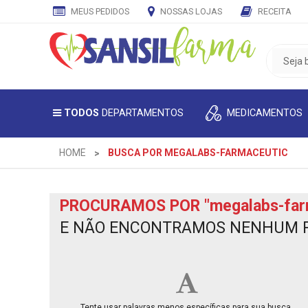
MEUS PEDIDOS
NOSSAS LOJAS
RECEITA
CADASTRE
SEU
E-
MAIL
MEDICAMENTOS
TODOS
DEPARTAMENTOS
E
RECEBA
TODAS
HOME
BUSCA POR MEGALABS-FARMACEUTIC
AS
PROMOÇÕES
EXCLUSIVAS.
PROCURAMOS POR
"megalabs-far
E NÃO ENCONTRAMOS NENHUM 
Tente usar palavras menos específicas para sua busca.