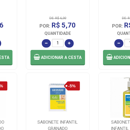
DE: R$ 6,00
DE: R
6
R$ 5,70
R
POR:
POR:
QUANTIDADE
QUAN
ESTA
ADICIONAR
A CESTA
ADICIO
DO
SABONETE INFANTIL
SABONET
DO
GRANADO
INFANTI