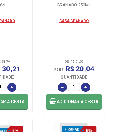
0ML
GRANADO 250ML
GRANADO
CASA GRANADO
$ 31,79
DE: R$ 21,09
 30,21
R$ 20,04
POR:
TIDADE
QUANTIDADE
NAR
A CESTA
ADICIONAR
A CESTA