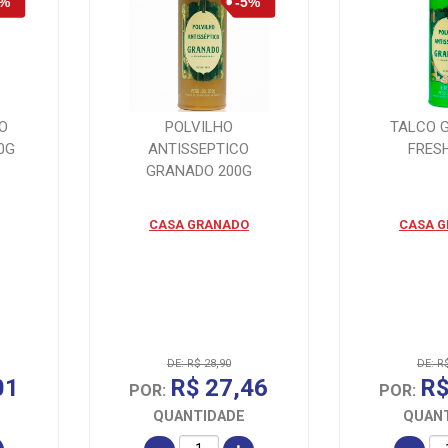
O
POLVILHO
TALCO 
0G
ANTISSEPTICO
FRES
GRANADO 200G
CASA GRANADO
CASA 
DE: R$ 28,90
DE: R
01
R$ 27,46
R$
POR:
POR:
QUANTIDADE
QUAN