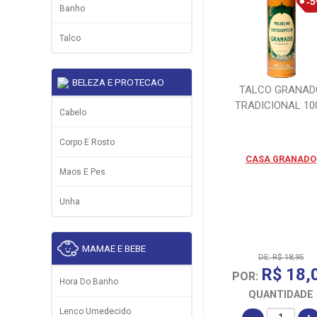
Banho
Talco
BELEZA E PROTECAO
TALCO GRANAD
TRADICIONAL 10
Cabelo
Corpo E Rosto
CASA GRANADO
Maos E Pes
Unha
MAMAE E BEBE
DE: R$ 18,95
R$ 18,
POR:
Hora Do Banho
QUANTIDADE
Lenco Umedecido