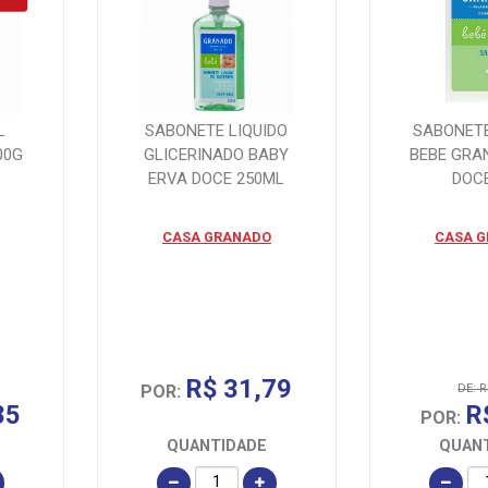
L
SABONETE LIQUIDO
SABONETE
00G
GLICERINADO BABY
BEBE GRA
ERVA DOCE 250ML
DOC
CASA GRANADO
CASA 
R$ 31,79
POR:
DE: R
85
R
POR:
QUANTIDADE
QUAN