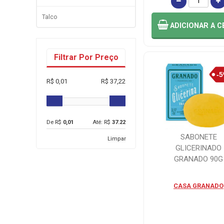
Talco
ADICIONAR
A C
Filtrar Por Preço
R$ 0,01
R$ 37,22
De R$
0,01
Até: R$
37.22
SABONETE
Limpar
GLICERINADO
GRANADO 90G
CASA GRANADO