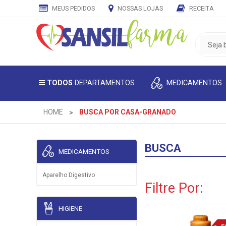
MEUS PEDIDOS
NOSSAS LOJAS
RECEITA
CADASTRE
SEU
E-
MAIL
MEDICAMENTOS
TODOS
DEPARTAMENTOS
E
RECEBA
TODAS
HOME
BUSCA POR CASA-GRANADO
AS
PROMOÇÕES
EXCLUSIVAS.
BUSCA
MEDICAMENTOS
Aparelho Digestivo
Filtre Por:
HIGIENE