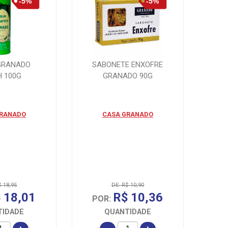
GRANADO
SABONETE ENXOFRE
H 100G
GRANADO 90G
GRANADO
CASA GRANADO
$ 18,95
DE: R$ 10,90
 18,01
R$ 10,36
POR:
TIDADE
QUANTIDADE