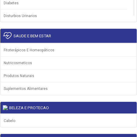
Diabetes
Disturbios Urinarios
Dor E Febre
SAUDE E BEM ESTAR
Gripe E Resfriado
Fitoterápicos E Homeopáticos
Inflamacao
Nutricosmeticos
Ouvido
Produtos Naturais
Pele E Mucosa
Suplementos Alimentares
Produtos Especiais
Saude Da Mulher
BELEZA E PROTECAO
Sistema Nervoso
Cabelo
Saude Do Homem