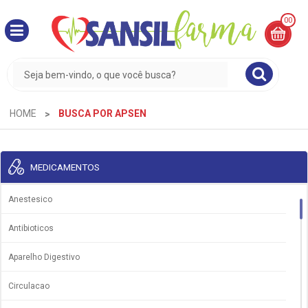
00
MINHA
CESTA
R$
0,00
HOME
BUSCA POR APSEN
MEDICAMENTOS
Anestesico
Antibioticos
Aparelho Digestivo
Circulacao